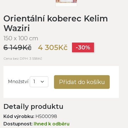
Orientální koberec Kelim
Waziri
150 x 100 cm
6 149Kč
4 305Kč
-30%
Cena bez DPH: 3 558Kč
Přidat do košíku
Množství
Detaily produktu
Kód výrobku:
H500098
Dostupnost:
Ihned k odběru