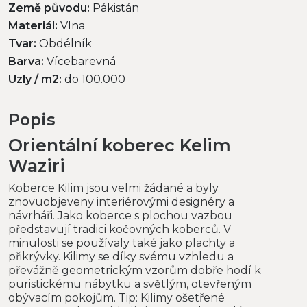
Země původu:
Pákistán
Materiál:
Vlna
Tvar:
Obdélník
Barva:
Vícebarevná
Uzly / m2:
do 100.000
Popis
Orientální koberec Kelim
Waziri
Koberce Kilim jsou velmi žádané a byly
znovuobjeveny interiérovými designéry a
návrháři. Jako koberce s plochou vazbou
představují tradici kočovných koberců. V
minulosti se používaly také jako plachty a
přikrývky. Kilimy se díky svému vzhledu a
převážně geometrickým vzorům dobře hodí k
puristickému nábytku a světlým, otevřeným
obývacím pokojům. Tip: Kilimy ošetřené