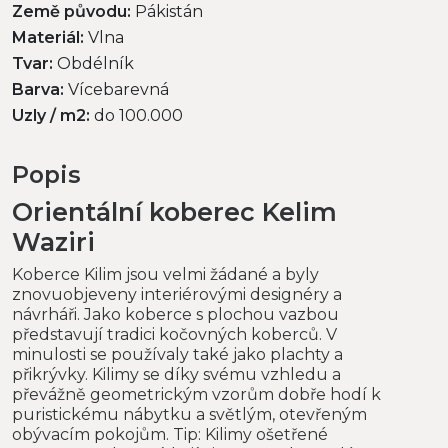
Země původu:
Pákistán
Materiál:
Vlna
Tvar:
Obdélník
Barva:
Vícebarevná
Uzly / m2:
do 100.000
Popis
Orientální koberec Kelim
Waziri
Koberce Kilim jsou velmi žádané a byly
znovuobjeveny interiérovými designéry a
návrháři. Jako koberce s plochou vazbou
představují tradici kočovných koberců. V
minulosti se používaly také jako plachty a
přikrývky. Kilimy se díky svému vzhledu a
převážně geometrickým vzorům dobře hodí k
puristickému nábytku a světlým, otevřeným
obývacím pokojům. Tip: Kilimy ošetřené