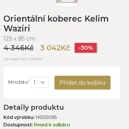
Orientální koberec Kelim
Waziri
125 x 85 cm
4 346Kč
3 042Kč
-30%
Cena bez DPH: 2 514Kč
Přidat do košíku
Množství
Detaily produktu
Kód výrobku:
H500095
Dostupnost:
Ihned k odběru