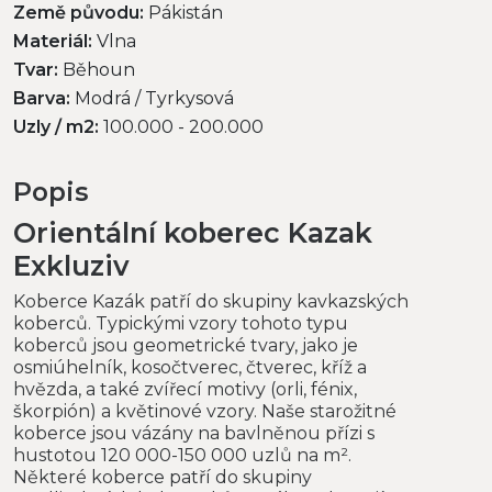
Země původu:
Pákistán
Materiál:
Vlna
Tvar:
Běhoun
Barva:
Modrá / Tyrkysová
Uzly / m2:
100.000 - 200.000
Popis
Orientální koberec Kazak
Exkluziv
Koberce Kazák patří do skupiny kavkazských
koberců. Typickými vzory tohoto typu
koberců jsou geometrické tvary, jako je
osmiúhelník, kosočtverec, čtverec, kříž a
hvězda, a také zvířecí motivy (orli, fénix,
škorpión) a květinové vzory. Naše starožitné
koberce jsou vázány na bavlněnou přízi s
hustotou 120 000-150 000 uzlů na m².
Některé koberce patří do skupiny