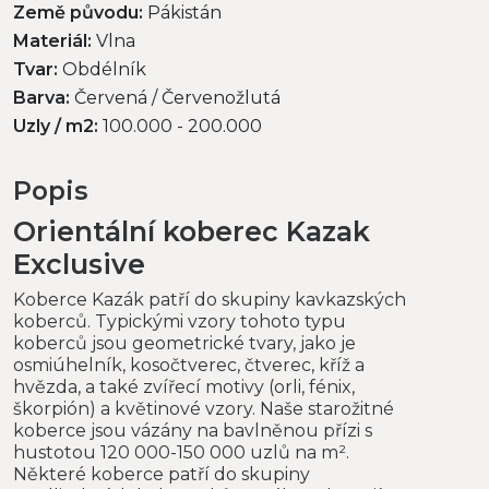
Země původu:
Pákistán
Materiál:
Vlna
Tvar:
Obdélník
Barva:
Červená / Červenožlutá
Uzly / m2:
100.000 - 200.000
Popis
Orientální koberec Kazak
Exclusive
Koberce Kazák patří do skupiny kavkazských
koberců. Typickými vzory tohoto typu
koberců jsou geometrické tvary, jako je
osmiúhelník, kosočtverec, čtverec, kříž a
hvězda, a také zvířecí motivy (orli, fénix,
škorpión) a květinové vzory. Naše starožitné
koberce jsou vázány na bavlněnou přízi s
hustotou 120 000-150 000 uzlů na m².
Některé koberce patří do skupiny