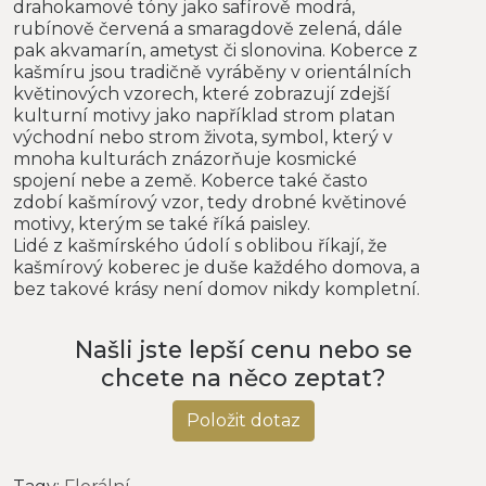
drahokamové tóny jako safírově modrá,
rubínově červená a smaragdově zelená, dále
pak akvamarín, ametyst či slonovina. Koberce z
kašmíru jsou tradičně vyráběny v orientálních
květinových vzorech, které zobrazují zdejší
kulturní motivy jako například strom platan
východní nebo strom života, symbol, který v
mnoha kulturách znázorňuje kosmické
spojení nebe a země. Koberce také často
zdobí kašmírový vzor, tedy drobné květinové
motivy, kterým se také říká paisley.
Lidé z kašmírského údolí s oblibou říkají, že
kašmírový koberec je duše každého domova, a
bez takové krásy není domov nikdy kompletní.
Našli jste lepší cenu nebo se
chcete na něco zeptat?
Položit dotaz