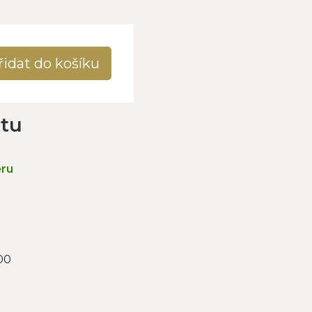
řidat do košíku
ktu
ěru
00