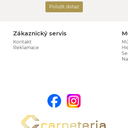
Položit dotaz
Zákaznický servis
M
Kontakt
Mů
Reklamace
Hi
Se
Na