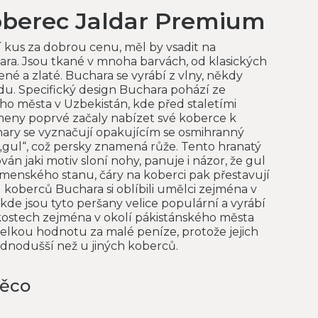
koberec Jaldar Premium
í kus za dobrou cenu, měl by vsadit na
ra. Jsou tkané v mnoha barvách, od klasických
ené a zlaté. Buchara se vyrábí z vlny, někdy
u. Specifický design Buchara pohází ze
o města v Uzbekistán, kde před staletími
ny poprvé začaly nabízet své koberce k
ary se vyznačují opakujícím se osmihranný
„gul“, což persky znamená růže. Tento hranatý
án jaki motiv sloní nohy, panuje i názor, že gul
menského stanu, čáry na koberci pak přestavují
 koberců Buchara si oblíbili umělci zejména v
kde jsou tyto peršany velice populární a vyrábí
kostech zejména v okolí pákistánského města
velkou hodnotu za malé peníze, protože jejich
ednodušší než u jiných koberců.
něco