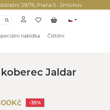
ádražní 39/76, Praha 5 - Smíchov
Speciální nabídka
Čištění
 koberec Jaldar
100Kč
-35%