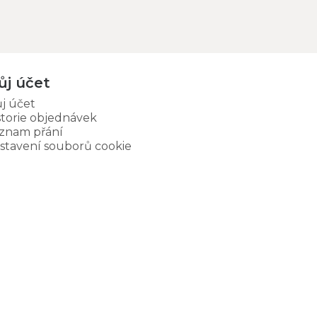
ůj účet
j účet
storie objednávek
znam přání
stavení souborů cookie