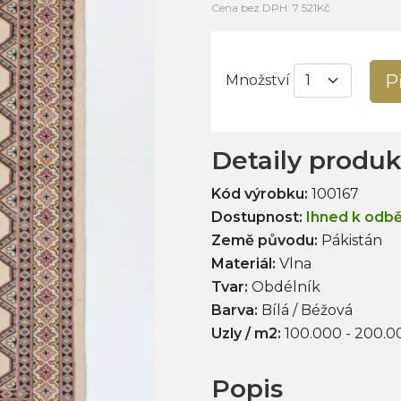
Cena bez DPH: 7 521Kč
P
Množství
Detaily produ
Kód výrobku:
100167
Dostupnost:
Ihned k odb
Země původu:
Pákistán
Materiál:
Vlna
Tvar:
Obdélník
Barva:
Bílá / Béžová
Uzly / m2:
100.000 - 200.0
Popis