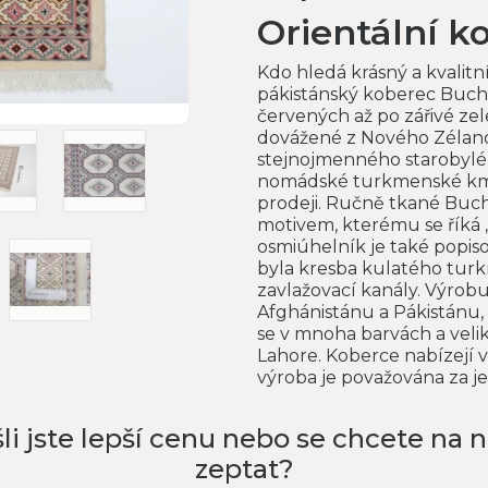
Orientální 
Kdo hledá krásný a kvalitn
pákistánský koberec Bucha
červených až po zářivé zel
dovážené z Nového Zéland
stejnojmenného starobyléh
nomádské turkmenské kme
prodeji. Ručně tkané Buch
motivem, kterému se říká 
osmiúhelník je také popisov
byla kresba kulatého turk
zavlažovací kanály. Výrobu
Afghánistánu a Pákistánu, 
se v mnoha barvách a veli
Lahore. Koberce nabízejí 
výroba je považována za j
li jste lepší cenu nebo se chcete na 
zeptat?