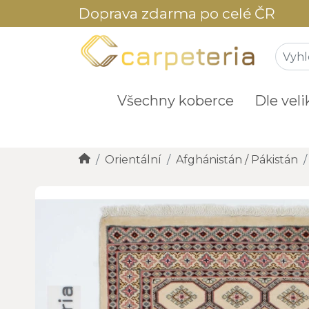
Doprava zdarma po celé ČR
Všechny koberce
Dle veli
Orientální
Afghánistán / Pákistán