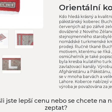
Orientální k
Kdo hledá krásný a kvalitn
pákistánský koberec Bucha
červených až po zářivé zel
dovážené z Nového Zéland
stejnojmenného starobyléh
nomádské turkmenské kme
prodeji. Ručně tkané Buch
motivem, kterému se říká 
osmiúhelník je také popisov
byla kresba kulatého turk
zavlažovací kanály. Výrobu
Afghánistánu a Pákistánu, 
se v mnoha barvách a veli
Lahore. Koberce nabízejí 
výroba je považována za j
li jste lepší cenu nebo se chcete na 
zeptat?