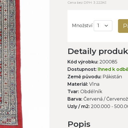
Cena bez DPH: 3 222Kč
P
Množství
Detaily produ
Kód výrobku:
200085
Dostupnost:
Ihned k odb
Země původu:
Pákistán
Materiál:
Vlna
Tvar:
Obdélník
Barva:
Červená / Červenož
Uzly / m2:
200.000 - 500.
Popis