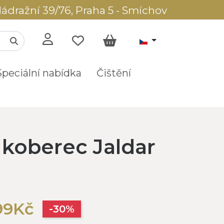
ádražní 39/76, Praha 5 - Smíchov
Speciální nabídka
Čištění
 koberec Jaldar
99Kč
-30%