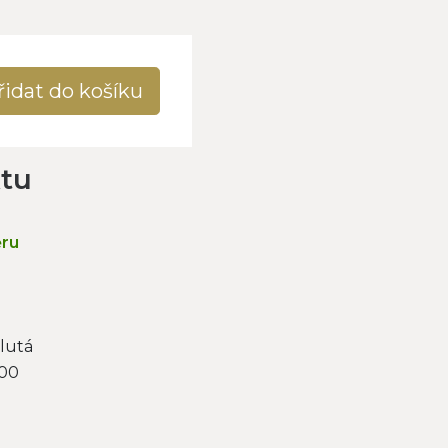
řidat do košíku
ktu
ěru
lutá
000