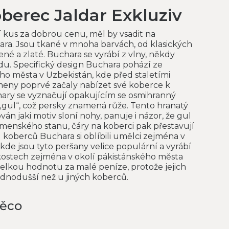
oberec Jaldar Exkluziv
í kus za dobrou cenu, měl by vsadit na
ra. Jsou tkané v mnoha barvách, od klasických
ené a zlaté. Buchara se vyrábí z vlny, někdy
u. Specifický design Buchara pohází ze
o města v Uzbekistán, kde před staletími
ny poprvé začaly nabízet své koberce k
ary se vyznačují opakujícím se osmihranný
„gul“, což persky znamená růže. Tento hranatý
án jaki motiv sloní nohy, panuje i názor, že gul
menského stanu, čáry na koberci pak přestavují
 koberců Buchara si oblíbili umělci zejména v
kde jsou tyto peršany velice populární a vyrábí
kostech zejména v okolí pákistánského města
velkou hodnotu za malé peníze, protože jejich
ednodušší než u jiných koberců.
něco