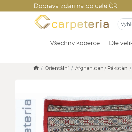
Doprava zdarma po celé ČR
Všechny koberce
Dle veli
Orientální
Afghánistán / Pákistán