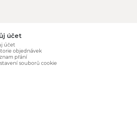
ůj účet
j účet
storie objednávek
znam přání
stavení souborů cookie