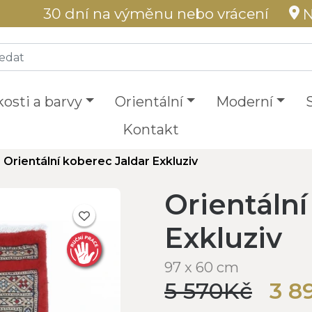
30 dní na výměnu nebo vrácení
N
kosti a barvy
Orientální
Moderní
Kontakt
Orientální koberec Jaldar Exkluziv
Orientální
Exkluziv
97 x 60 cm
5 570Kč
3 8