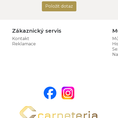
Položit dotaz
Zákaznický servis
M
Kontakt
Mů
Reklamace
Hi
Se
Na