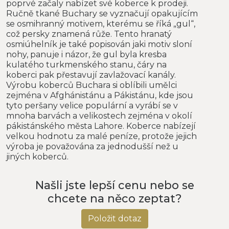
poprvé začaly nabízet své koberce k prodeji.
Ručně tkané Buchary se vyznačují opakujícím
se osmihranný motivem, kterému se říká „gul“,
což persky znamená růže. Tento hranatý
osmiúhelník je také popisován jaki motiv sloní
nohy, panuje i názor, že gul byla kresba
kulatého turkmenského stanu, čáry na
koberci pak přestavují zavlažovací kanály.
Výrobu koberců Buchara si oblíbili umělci
zejména v Afghánistánu a Pákistánu, kde jsou
tyto peršany velice populární a vyrábí se v
mnoha barvách a velikostech zejména v okolí
pákistánského města Lahore. Koberce nabízejí
velkou hodnotu za malé peníze, protože jejich
výroba je považována za jednodušší než u
jiných koberců.
Našli jste lepší cenu nebo se
chcete na něco zeptat?
Položit dotaz