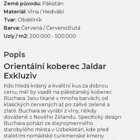
Země původu:
Pákistán
Materiál:
Vlna / Hedvábí
Tvar:
Obdélník
Barva:
Červená / Červenožlutá
Uzly / m2:
200.000 - 500.000
Popis
Orientální koberec Jaldar
Exkluziv
Kdo hledá krásný a kvalitní kus za dobrou
cenu, měl by vsadit na pákistánský koberec
Buchara. Jsou tkané v mnoha barvách, od
klasických červených až po zářivé zelené a
zlaté. Buchara se vyrábí z vlny, někdy
dovážené z Nového Zélandu. Specifický design
Buchara pohází ze stejnojmenného
starobylého města v Uzbekistán, kde před
staletími nomádské turkmenské kmeny