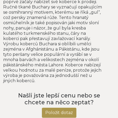
poprvé začaly nabízet své koberce k prodeji.
Ručně tkané Buchary se vyznačují opakujícím
se osmihranný motivem, kterému se říká „gul“,
což persky znamená růže. Tento hranatý
osmiúhelník je také popisován jaki motiv sloní
nohy, panuje i názor, že gul byla kresba
kulatého turkmenského stanu, čáry na
koberci pak přestavují zavlažovací kanály.
Výrobu koberců Buchara si oblíbili umělci
zejména v Afghánistánu a Pákistánu, kde jsou
tyto peršany velice populární a vyrábí se v
mnoha barvách a velikostech zejména v okolí
pákistánského města Lahore. Koberce nabízejí
velkou hodnotu za malé peníze, protože jejich
výroba je považována za jednodušší než u
jiných koberců.
Našli jste lepší cenu nebo se
chcete na něco zeptat?
Položit dotaz