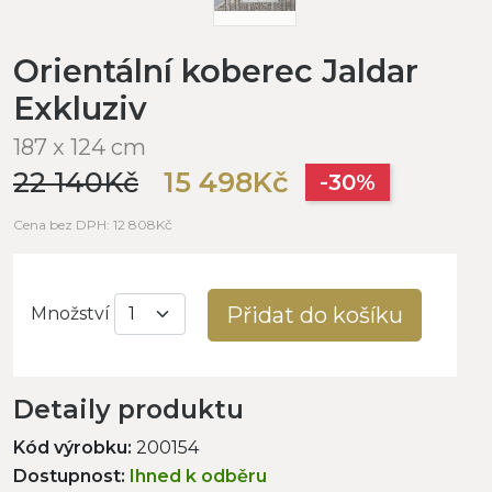
Orientální koberec Jaldar
Exkluziv
187 x 124 cm
22 140Kč
15 498Kč
-30%
Cena bez DPH: 12 808Kč
Přidat do košíku
Množství
Detaily produktu
Kód výrobku:
200154
Dostupnost:
Ihned k odběru