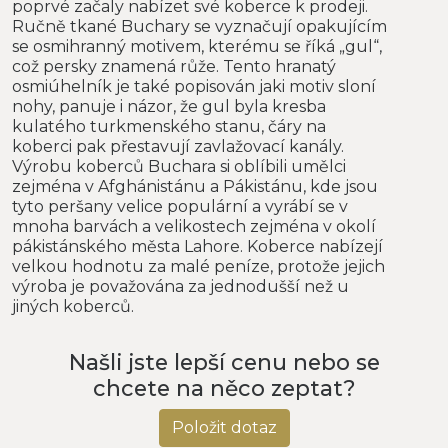
poprvé začaly nabízet své koberce k prodeji.
Ručně tkané Buchary se vyznačují opakujícím
se osmihranný motivem, kterému se říká „gul“,
což persky znamená růže. Tento hranatý
osmiúhelník je také popisován jaki motiv sloní
nohy, panuje i názor, že gul byla kresba
kulatého turkmenského stanu, čáry na
koberci pak přestavují zavlažovací kanály.
Výrobu koberců Buchara si oblíbili umělci
zejména v Afghánistánu a Pákistánu, kde jsou
tyto peršany velice populární a vyrábí se v
mnoha barvách a velikostech zejména v okolí
pákistánského města Lahore. Koberce nabízejí
velkou hodnotu za malé peníze, protože jejich
výroba je považována za jednodušší než u
jiných koberců.
Našli jste lepší cenu nebo se
chcete na něco zeptat?
Položit dotaz