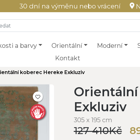
30 dní na výměnu nebo vrácení
N
kosti a barvy
Orientální
Moderní
Kontakt
ientální koberec Hereke Exkluziv
Orientáln
Exkluziv
305 x 195 cm
127 410Kč
8