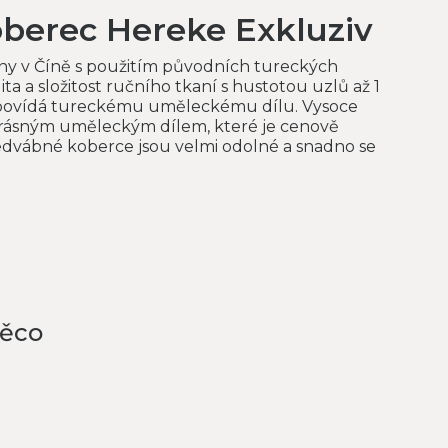
oberec Hereke Exkluziv
ny v Číně s použitím původních tureckých
ita a složitost ručního tkaní s hustotou uzlů až 1
dpovídá tureckému uměleckému dílu. Vysoce
 krásným uměleckým dílem, které je cenově
dvábné koberce jsou velmi odolné a snadno se
něco