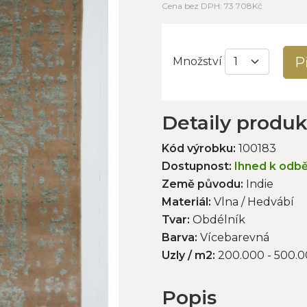
Cena bez DPH: 73 708Kč
P
Množství
Detaily produ
Kód výrobku:
100183
Dostupnost:
Ihned k odb
Země původu:
Indie
Materiál:
Vlna / Hedvábí
Tvar:
Obdélník
Barva:
Vícebarevná
Uzly / m2:
200.000 - 500.
Popis