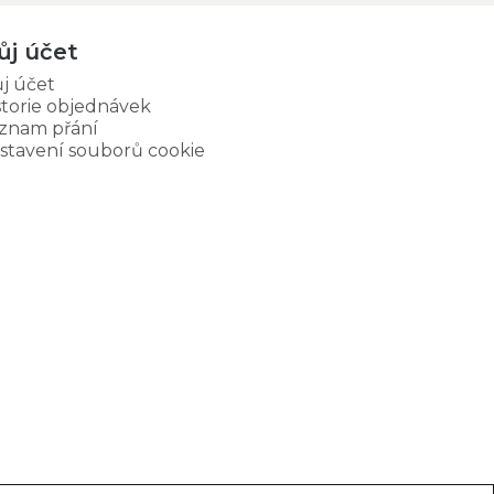
ůj účet
j účet
storie objednávek
znam přání
stavení souborů cookie