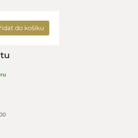
řidat do košíku
ktu
ěru
000