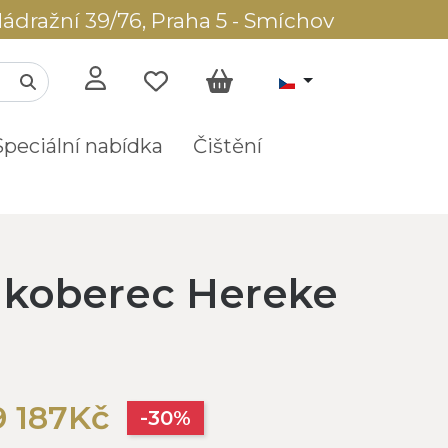
ádražní 39/76, Praha 5 - Smíchov
Speciální nabídka
Čištění
í koberec Hereke
9 187Kč
-30%