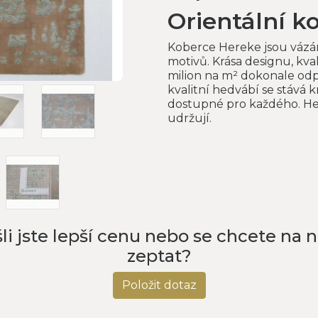
Orientální k
Koberce Hereke jsou vázá
motivů. Krása designu, kval
milion na m² dokonale o
kvalitní hedvábí se stává
dostupné pro každého. He
udržují.
li jste lepší cenu nebo se chcete na 
zeptat?
Položit dotaz