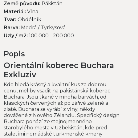
Země původu:
Pákistán
Materiál:
Vlna
Tvar:
Obdélník
Barva:
Modrá / Tyrkysová
Uzly / m2:
100.000 - 200.000
Popis
Orientální koberec Buchara
Exkluziv
Kdo hledá krásný a kvalitní kus za dobrou
cenu, měl by vsadit na pákistánský koberec
Buchara. Jsou tkané v mnoha barvách, od
klasických červených až po zářivé zelené a
zlaté. Buchara se vyrábí z vlny, někdy
dovážené z Nového Zélandu. Specifický design
Buchara pohází ze stejnojmenného
starobylého města v Uzbekistán, kde před
staletími nomádské turkmenské kmeny