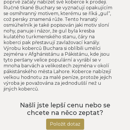
poprvé začaly nabízet své koberce k prodeji.
Ručně tkané Buchary se vyznačují opakujícím
se osmihranný motivem, kterému se říká „gul“,
což persky znamená růže. Tento hranatý
osmiúhelník je také popisován jaki motiv sloní
nohy, panuje i názor, že gul byla kresba
kulatého turkmenského stanu, čáry na
koberci pak přestavují zavlažovací kanály.
Výrobu koberců Buchara si oblíbili umělci
zejména v Afghánistánu a Pákistánu, kde jsou
tyto peršany velice populární a vyrábí se v
mnoha barvách a velikostech zejména v okolí
pákistánského města Lahore. Koberce nabízejí
velkou hodnotu za malé peníze, protože jejich
výroba je považována za jednodušší než u
jiných koberců.
Našli jste lepší cenu nebo se
chcete na něco zeptat?
Položit dotaz