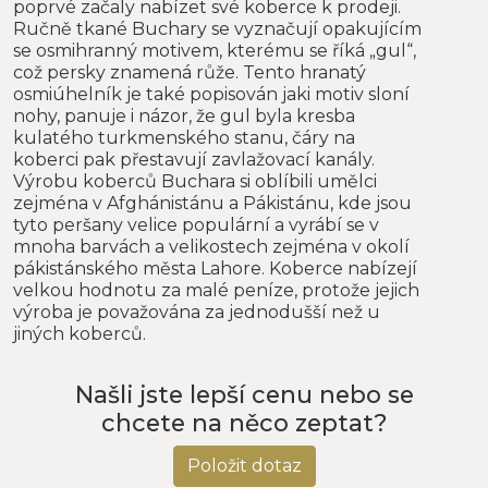
poprvé začaly nabízet své koberce k prodeji.
Ručně tkané Buchary se vyznačují opakujícím
se osmihranný motivem, kterému se říká „gul“,
což persky znamená růže. Tento hranatý
osmiúhelník je také popisován jaki motiv sloní
nohy, panuje i názor, že gul byla kresba
kulatého turkmenského stanu, čáry na
koberci pak přestavují zavlažovací kanály.
Výrobu koberců Buchara si oblíbili umělci
zejména v Afghánistánu a Pákistánu, kde jsou
tyto peršany velice populární a vyrábí se v
mnoha barvách a velikostech zejména v okolí
pákistánského města Lahore. Koberce nabízejí
velkou hodnotu za malé peníze, protože jejich
výroba je považována za jednodušší než u
jiných koberců.
Našli jste lepší cenu nebo se
chcete na něco zeptat?
Položit dotaz