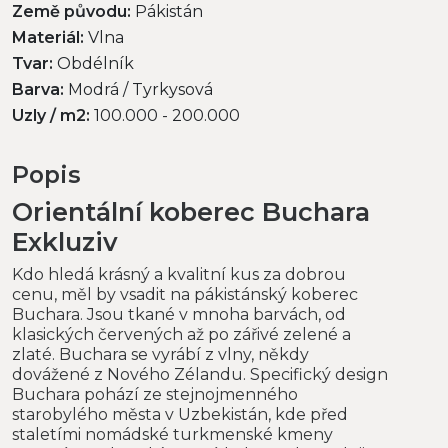
Země původu:
Pákistán
Materiál:
Vlna
Tvar:
Obdélník
Barva:
Modrá / Tyrkysová
Uzly / m2:
100.000 - 200.000
Popis
Orientální koberec Buchara
Exkluziv
Kdo hledá krásný a kvalitní kus za dobrou
cenu, měl by vsadit na pákistánský koberec
Buchara. Jsou tkané v mnoha barvách, od
klasických červených až po zářivé zelené a
zlaté. Buchara se vyrábí z vlny, někdy
dovážené z Nového Zélandu. Specifický design
Buchara pohází ze stejnojmenného
starobylého města v Uzbekistán, kde před
staletími nomádské turkmenské kmeny