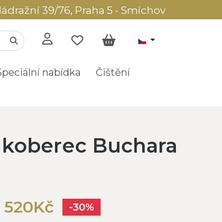
ádražní 39/76, Praha 5 - Smíchov
Speciální nabídka
Čištění
í koberec Buchara
 520Kč
-30%