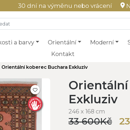
30 dní na výměnu nebo vrácení
N
kosti a barvy
Orientální
Moderní
Kontakt
Orientální koberec Buchara Exkluziv
Orientáln
Exkluziv
246 x 168 cm
33 600Kč
23