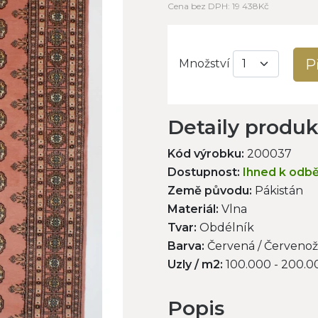
Cena bez DPH: 19 438Kč
P
Množství
Detaily produ
Kód výrobku:
200037
Dostupnost:
Ihned k odb
Země původu:
Pákistán
Materiál:
Vlna
Tvar:
Obdélník
Barva:
Červená / Červenož
Uzly / m2:
100.000 - 200.0
Popis