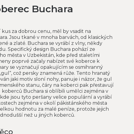
oberec Buchara
í kus za dobrou cenu, měl by vsadit na
ra. Jsou tkané v mnoha barvách, od klasických
ené a zlaté. Buchara se vyrábí z vlny, někdy
u. Specifický design Buchara pohází ze
o města v Uzbekistán, kde před staletími
ny poprvé začaly nabízet své koberce k
ary se vyznačují opakujícím se osmihranný
„gul“, což persky znamená růže. Tento hranatý
án jaki motiv sloní nohy, panuje i názor, že gul
menského stanu, čáry na koberci pak přestavují
 koberců Buchara si oblíbili umělci zejména v
kde jsou tyto peršany velice populární a vyrábí
kostech zejména v okolí pákistánského města
velkou hodnotu za malé peníze, protože jejich
ednodušší než u jiných koberců.
něco