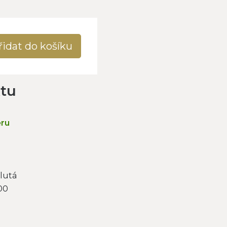
řidat do košíku
ktu
ěru
lutá
00