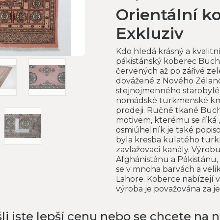
Orientální k
Exkluziv
Kdo hledá krásný a kvalitn
pákistánský koberec Bucha
červených až po zářivé zel
dovážené z Nového Zéland
stejnojmenného starobyléh
nomádské turkmenské kme
prodeji. Ručně tkané Buch
motivem, kterému se říká 
osmiúhelník je také popisov
byla kresba kulatého turk
zavlažovací kanály. Výrobu
Afghánistánu a Pákistánu, 
se v mnoha barvách a veli
Lahore. Koberce nabízejí 
výroba je považována za j
li jste lepší cenu nebo se chcete na 