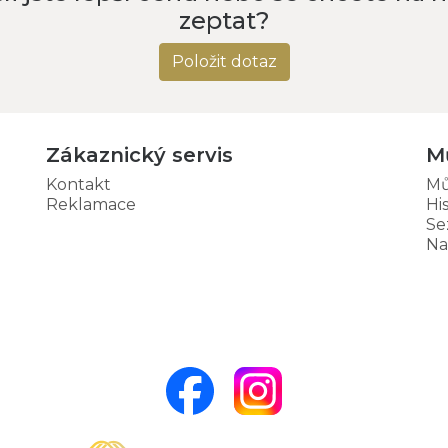
zeptat?
Položit dotaz
Zákaznický servis
M
Kontakt
Mů
Reklamace
Hi
Se
Na