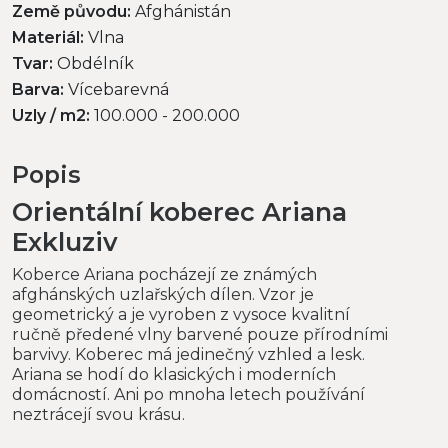
Země původu:
Afghánistán
Materiál:
Vlna
Tvar:
Obdélník
Barva:
Vícebarevná
Uzly / m2:
100.000 - 200.000
Popis
Orientální koberec Ariana
Exkluziv
Koberce Ariana pocházejí ze známých
afghánských uzlařských dílen. Vzor je
geometrický a je vyroben z vysoce kvalitní
ručně předené vlny barvené pouze přírodními
barvivy. Koberec má jedinečný vzhled a lesk.
Ariana se hodí do klasických i moderních
domácností. Ani po mnoha letech používání
neztrácejí svou krásu.