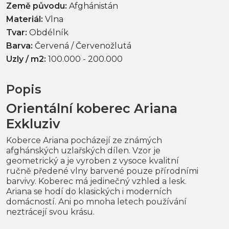
Země původu:
Afghánistán
Materiál:
Vlna
Tvar:
Obdélník
Barva:
Červená / Červenožlutá
Uzly / m2:
100.000 - 200.000
Popis
Orientální koberec Ariana
Exkluziv
Koberce Ariana pocházejí ze známých
afghánských uzlařských dílen. Vzor je
geometrický a je vyroben z vysoce kvalitní
ručně předené vlny barvené pouze přírodními
barvivy. Koberec má jedinečný vzhled a lesk.
Ariana se hodí do klasických i moderních
domácností. Ani po mnoha letech používání
neztrácejí svou krásu.