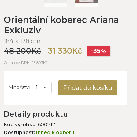
Orientální koberec Ariana
Exkluziv
184 x 128 cm
48 200Kč
31 330Kč
-35%
Cena bez DPH: 25 893Kč
Přidat do košíku
Množství
Detaily produktu
Kód výrobku:
600717
Dostupnost:
Ihned k odběru