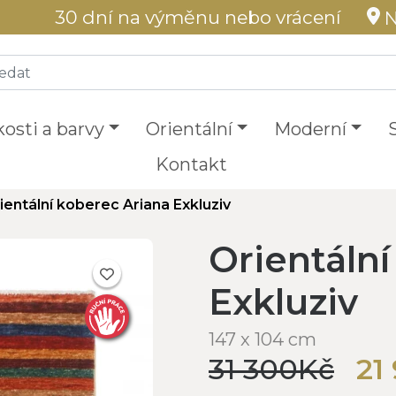
30 dní na výměnu nebo vrácení
N
kosti a barvy
Orientální
Moderní
Kontakt
ientální koberec Ariana Exkluziv
Orientáln
Exkluziv
147 x 104 cm
31 300Kč
21