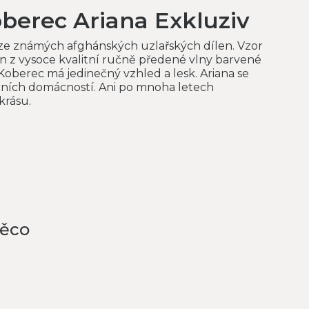
oberec Ariana Exkluziv
ze známých afghánských uzlařských dílen. Vzor
en z vysoce kvalitní ručně předené vlny barvené
Koberec má jedinečný vzhled a lesk. Ariana se
rních domácností. Ani po mnoha letech
krásu.
něco