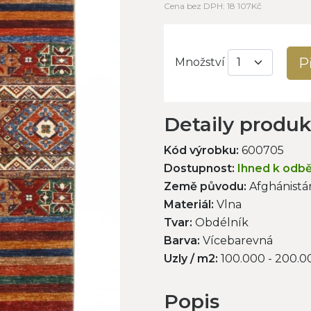
Cena bez DPH: 18 107Kč
P
Množství
Detaily produ
Kód výrobku:
600705
Dostupnost:
Ihned k odb
Země původu:
Afghánistá
Materiál:
Vlna
Tvar:
Obdélník
Barva:
Vícebarevná
Uzly / m2:
100.000 - 200.0
Popis