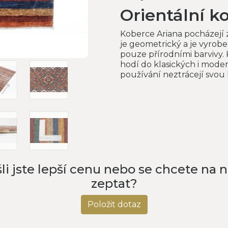
Orientální k
Koberce Ariana pocházejí 
je geometrický a je vyrob
pouze přírodními barvivy. 
hodí do klasických i mode
používání neztrácejí svou 
li jste lepší cenu nebo se chcete na 
zeptat?
Položit dotaz