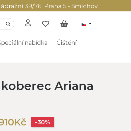
ádražní 39/76, Praha 5 - Smíchov
Speciální nabídka
Čištění
í koberec Ariana
 910Kč
-30%