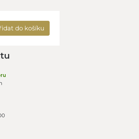
řidat do košíku
ktu
ěru
n
00