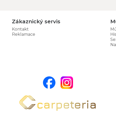
Zákaznický servis
M
Kontakt
Mů
Reklamace
Hi
Se
Na