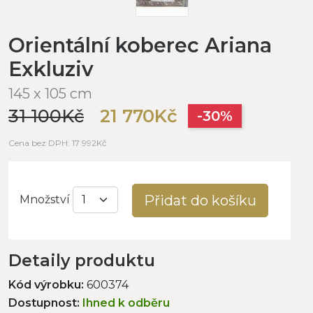
Orientální koberec Ariana
Exkluziv
145 x 105 cm
31 100Kč
21 770Kč
-30%
Cena bez DPH: 17 992Kč
Přidat do košíku
Množství
Detaily produktu
Kód výrobku:
600374
Dostupnost:
Ihned k odběru