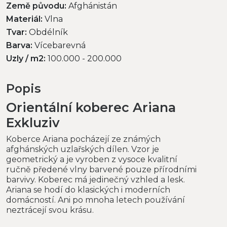
Země původu:
Afghánistán
Materiál:
Vlna
Tvar:
Obdélník
Barva:
Vícebarevná
Uzly / m2:
100.000 - 200.000
Popis
Orientální koberec Ariana
Exkluziv
Koberce Ariana pocházejí ze známých
afghánských uzlařských dílen. Vzor je
geometrický a je vyroben z vysoce kvalitní
ručně předené vlny barvené pouze přírodními
barvivy. Koberec má jedinečný vzhled a lesk.
Ariana se hodí do klasických i moderních
domácností. Ani po mnoha letech používání
neztrácejí svou krásu.