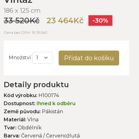
186 x 125 cm
33 520Kč
23 464Kč
-30%
Cena bez DPH: 19 392Kč
Přidat do košíku
Množství
Detaily produktu
Kód výrobku:
H100174
Dostupnost:
Ihned k odběru
Země původu:
Pákistán
Materiál:
Vlna
Tvar:
Obdélník
Barva:
Červená / Červenožlutá