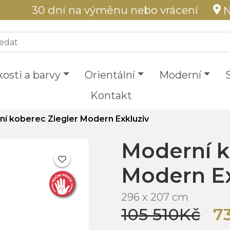
30 dní na výměnu nebo vrácení
N
kosti a barvy
Orientální
Moderní
Kontakt
í koberec Ziegler Modern Exkluziv
Moderní k
Modern Ex
296 x 207 cm
105 510Kč
7