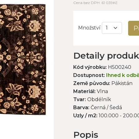
Cena bez DPH: 61 039Kč
P
Množství
Detaily produ
Kód výrobku:
H500240
Dostupnost:
Ihned k odb
Země původu:
Pákistán
Materiál:
Vlna
Tvar:
Obdélník
Barva:
Černá / Šedá
Uzly / m2:
100.000 - 200.0
Popis