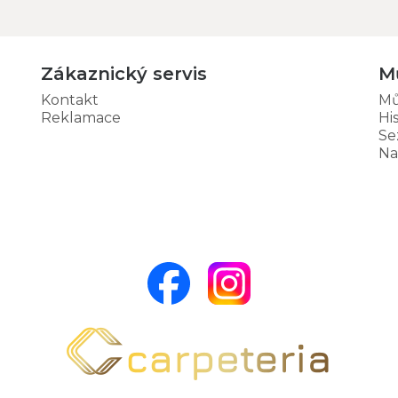
Zákaznický servis
M
Kontakt
Mů
Reklamace
Hi
Se
Na