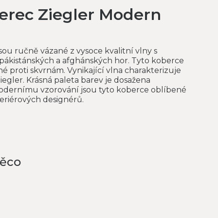
erec Ziegler Modern
ou ručně vázané z vysoce kvalitní vlny s
ákistánských a afghánských hor. Tyto koberce
né proti skvrnám. Vynikající vlna charakterizuje
egler. Krásná paleta barev je dosažena
modernímu vzorování jsou tyto koberce oblíbené
teriérových designérů.
něco