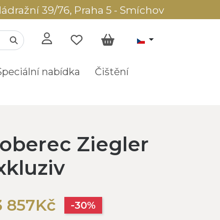
ádražní 39/76, Praha 5 - Smíchov
Speciální nabídka
Čištění
oberec Ziegler
kluziv
3 857Kč
-30%