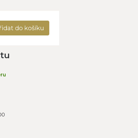
řidat do košíku
ktu
ěru
00