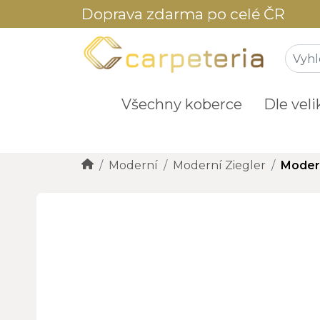
Doprava zdarma po celé ČR
Všechny koberce
Dle veli
Moderní
Moderní Ziegler
Modern