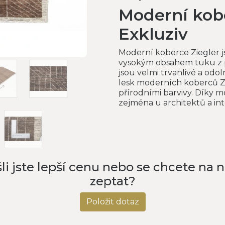
Moderní kob
Exkluziv
Moderní koberce Ziegler js
vysokým obsahem tuku z p
jsou velmi trvanlivé a odol
lesk moderních koberců Zi
přírodními barvivy. Díky 
zejména u architektů a in
li jste lepší cenu nebo se chcete na 
zeptat?
Položit dotaz