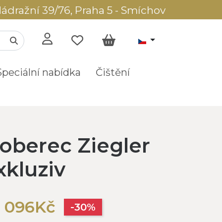
ádražní 39/76, Praha 5 - Smíchov
Speciální nabídka
Čištění
oberec Ziegler
kluziv
 096Kč
-30%