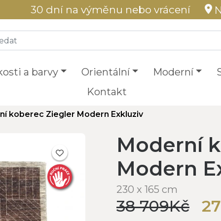
30 dní na výměnu nebo vrácení
N
kosti a barvy
Orientální
Moderní
Kontakt
í koberec Ziegler Modern Exkluziv
Moderní k
Modern Ex
230 x 165 cm
38 709Kč
27