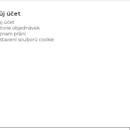
ůj účet
j účet
storie objednávek
znam přání
stavení souborů cookie