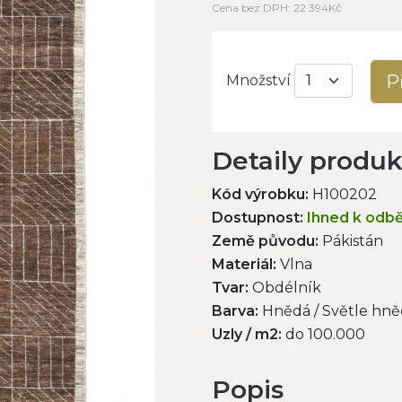
Cena bez DPH: 22 394Kč
P
Množství
Detaily produ
Kód výrobku:
H100202
Dostupnost:
Ihned k odb
Země původu:
Pákistán
Materiál:
Vlna
Tvar:
Obdélník
Barva:
Hnědá / Světle hněd
Uzly / m2:
do 100.000
Popis