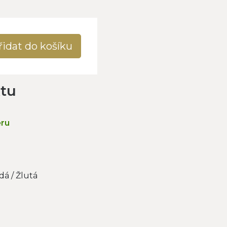
řidat do košíku
ktu
ěru
á / Žlutá