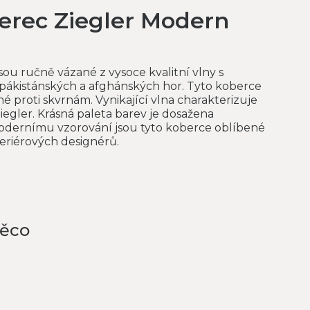
erec Ziegler Modern
ou ručně vázané z vysoce kvalitní vlny s
ákistánských a afghánských hor. Tyto koberce
né proti skvrnám. Vynikající vlna charakterizuje
egler. Krásná paleta barev je dosažena
modernímu vzorování jsou tyto koberce oblíbené
teriérových designérů.
něco