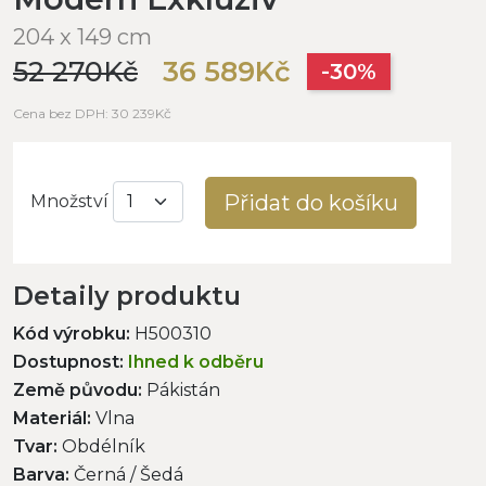
204 x 149 cm
52 270Kč
36 589Kč
-30%
Cena bez DPH: 30 239Kč
Přidat do košíku
Množství
Detaily produktu
Kód výrobku:
H500310
Dostupnost:
Ihned k odběru
Země původu:
Pákistán
Materiál:
Vlna
Tvar:
Obdélník
Barva:
Černá / Šedá