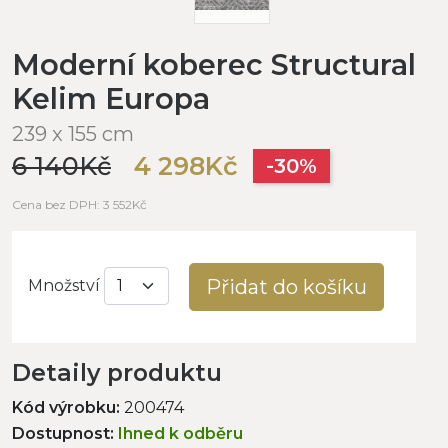
Moderní koberec Structural
Kelim Europa
239 x 155 cm
6 140Kč
4 298Kč
-30%
Cena bez DPH: 3 552Kč
Přidat do košíku
Množství
Detaily produktu
Kód výrobku:
200474
Dostupnost:
Ihned k odběru