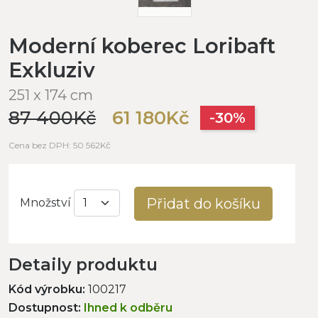
Moderní koberec Loribaft
Exkluziv
251 x 174 cm
87 400Kč
61 180Kč
-30%
Cena bez DPH: 50 562Kč
Přidat do košíku
Množství
Detaily produktu
Kód výrobku:
100217
Dostupnost:
Ihned k odběru