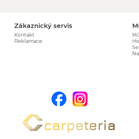
Zákaznický servis
M
Kontakt
Mů
Reklamace
Hi
Se
Na