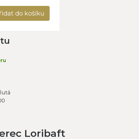
řidat do košíku
ktu
ěru
lutá
00
rec Loribaft