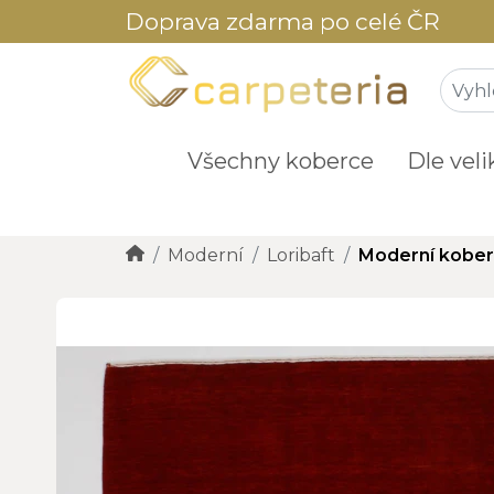
Doprava zdarma po celé ČR
Všechny koberce
Dle veli
Moderní
Loribaft
Moderní kober