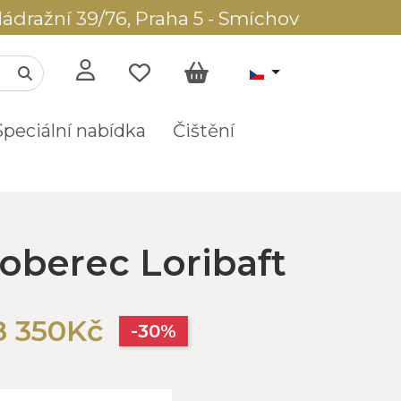
ádražní 39/76, Praha 5 - Smíchov
Speciální nabídka
Čištění
oberec Loribaft
8 350Kč
-30%