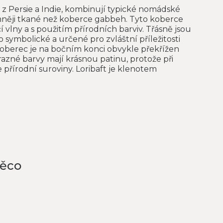
 z Persie a Indie, kombinují typické nomádské
mněji tkané než koberce gabbeh. Tyto koberce
 vlny a s použitím přírodních barviv. Třásně jsou
o symbolické a určené pro zvláštní příležitosti
 Koberec je na bočním konci obvykle překřížen
azné barvy mají krásnou patinu, protože při
 přírodní suroviny. Loribaft je klenotem
něco