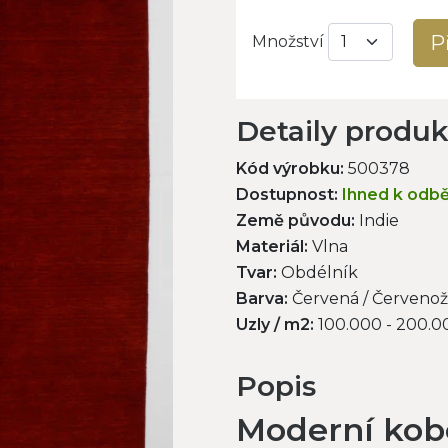
P
Množství
Detaily produ
Kód výrobku:
500378
Dostupnost:
Ihned k odb
Země původu:
Indie
Materiál:
Vlna
Tvar:
Obdélník
Barva:
Červená / Červenož
Uzly / m2:
100.000 - 200.0
Popis
Moderní kobe