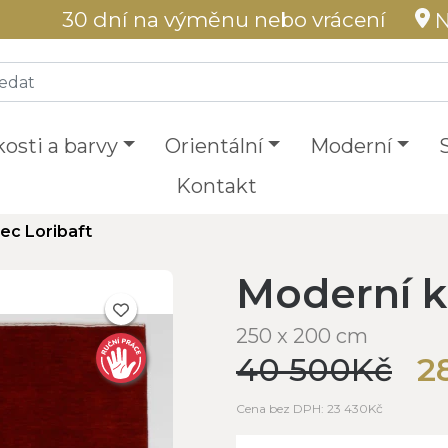
30 dní na výměnu nebo vrácení
N
kosti a barvy
Orientální
Moderní
Kontakt
ec Loribaft
Moderní k
250 x 200 cm
40 500Kč
2
Cena bez DPH: 23 430Kč