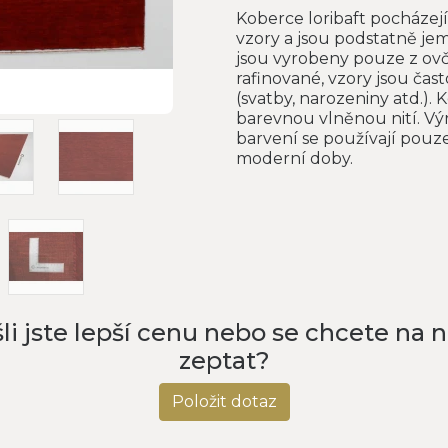
Koberce loribaft pocházejí
vzory a jsou podstatně je
jsou vyrobeny pouze z ovčí
rafinované, vzory jsou čast
(svatby, narozeniny atd.).
barevnou vlněnou nití. Výr
barvení se používají pouze
moderní doby.
li jste lepší cenu nebo se chcete na 
zeptat?
Položit dotaz