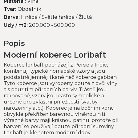
Materiál:
Vlna
Tvar:
Obdélník
Barva:
Hnědá / Světle hnědá / Žlutá
Uzly / m2:
200.000 - 500.000
Popis
Moderní koberec Loribaft
Koberce loribaft pocházejí z Persie a Indie,
kombinují typické nomádské vzory a jsou
podstatně jemněji tkané než koberce gabbeh.
Tyto koberce jsou vyrobeny pouze z ovčí vlny
a s použitím přírodních barviv. Třásně jsou
rafinované, vzory jsou často symbolické a
určené pro zvláštní příležitosti (svatby,
narozeniny atd.). Koberec je na bočním konci
obvykle překřížen barevnou vlněnou nití.
Výrazné barvy mají krásnou patinu, protože při
barvení se používají pouze přírodní suroviny.
Loribaft je klenotem moderní doby.