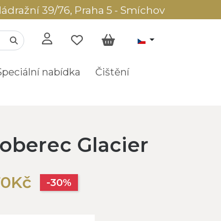
ádražní 39/76, Praha 5 - Smíchov
Speciální nabídka
Čištění
oberec Glacier
70Kč
-30%