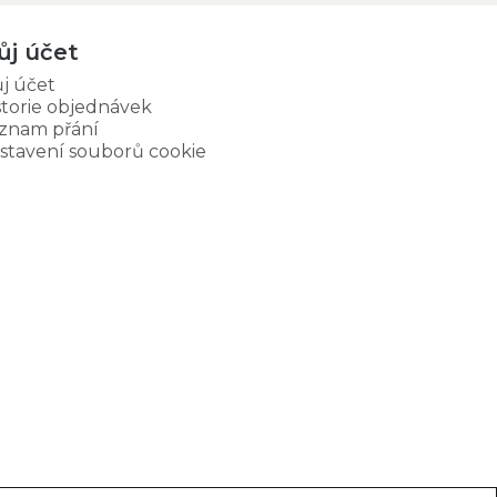
ůj účet
j účet
storie objednávek
znam přání
stavení souborů cookie