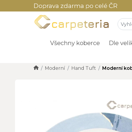
Doprava zdarma po celé ČR
Všechny koberce
Dle veli
Moderní
Hand Tuft
Moderní kob