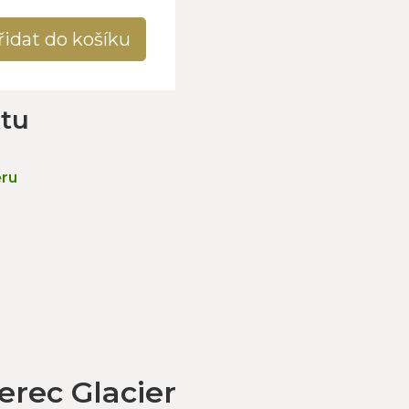
řidat do košíku
ktu
ěru
rec Glacier