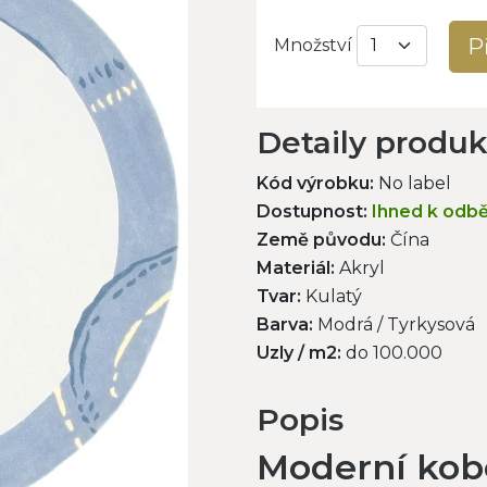
P
Množství
Detaily produ
Kód výrobku:
No label
Dostupnost:
Ihned k odb
Země původu:
Čína
Materiál:
Akryl
Tvar:
Kulatý
Barva:
Modrá / Tyrkysová
Uzly / m2:
do 100.000
Popis
Moderní kobe