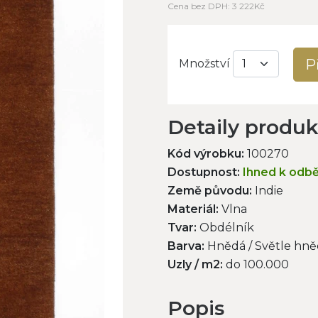
Cena bez DPH: 3 222Kč
P
Množství
Detaily produ
Kód výrobku:
100270
Dostupnost:
Ihned k odb
Země původu:
Indie
Materiál:
Vlna
Tvar:
Obdélník
Barva:
Hnědá / Světle hněd
Uzly / m2:
do 100.000
Popis