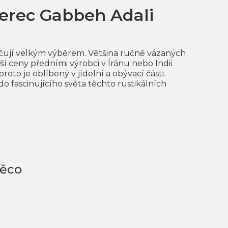
erec Gabbeh Adali
ují velkým výběrem. Většina ručně vázaných
ší ceny předními výrobci v Íránu nebo Indii.
roto je oblíbený v jídelní a obývací části.
o fascinujícího světa těchto rustikálních
něco