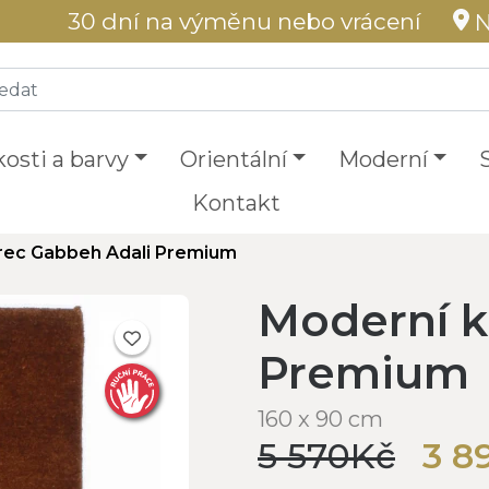
30 dní na výměnu nebo vrácení
N
kosti a barvy
Orientální
Moderní
Kontakt
rec Gabbeh Adali Premium
Moderní k
Premium
160 x 90 cm
5 570Kč
3 8