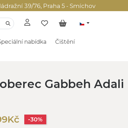
ádražní 39/76, Praha 5 - Smíchov
Speciální nabídka
Čištění
oberec Gabbeh Adali
99Kč
-30%