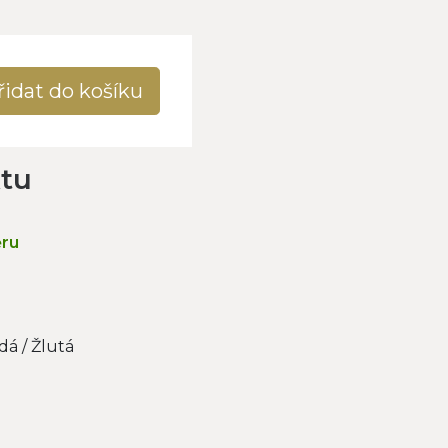
řidat do košíku
ktu
ěru
á / Žlutá