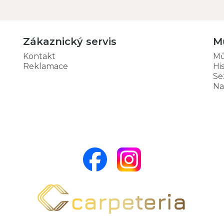
Zákaznický servis
M
Kontakt
Mů
Reklamace
Hi
Se
Na