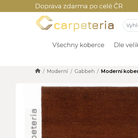
Doprava zdarma po celé ČR
Všechny koberce
Dle veli
Moderní
Gabbeh
Moderní kobe