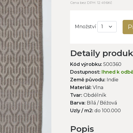
Cena bez DPH: 12 496Kč
P
Množství
Detaily produ
Kód výrobku:
500360
Dostupnost:
Ihned k odb
Země původu:
Indie
Materiál:
Vlna
Tvar:
Obdélník
Barva:
Bílá / Béžová
Uzly / m2:
do 100.000
Popis