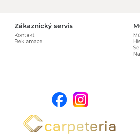
Zákaznický servis
M
Kontakt
Mů
Reklamace
Hi
Se
Na