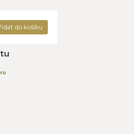
řidat do košíku
ktu
ěru