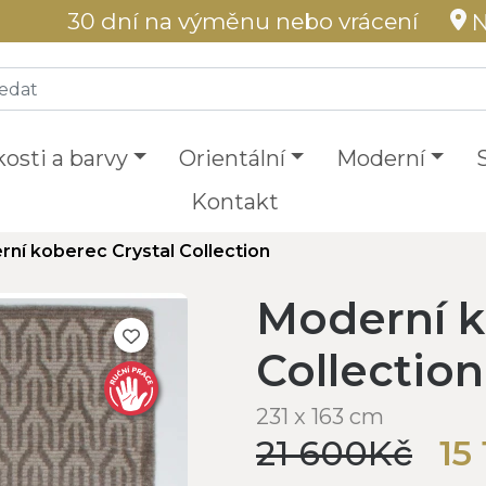
30 dní na výměnu nebo vrácení
N
kosti a barvy
Orientální
Moderní
Kontakt
ní koberec Crystal Collection
Moderní k
Collection
231 x 163 cm
21 600Kč
15