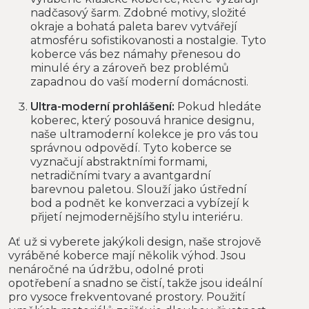
nadčasový šarm. Zdobné motivy, složité
okraje a bohatá paleta barev vytvářejí
atmosféru sofistikovanosti a nostalgie. Tyto
koberce vás bez námahy přenesou do
minulé éry a zároveň bez problémů
zapadnou do vaší moderní domácnosti.
Ultra-moderní prohlášení:
Pokud hledáte
koberec, který posouvá hranice designu,
naše ultramoderní kolekce je pro vás tou
správnou odpovědí. Tyto koberce se
vyznačují abstraktními formami,
netradičními tvary a avantgardní
barevnou paletou. Slouží jako ústřední
bod a podnět ke konverzaci a vybízejí k
přijetí nejmodernějšího stylu interiéru.
Ať už si vyberete jakýkoli design, naše strojově
vyráběné koberce mají několik výhod. Jsou
nenáročné na údržbu, odolné proti
opotřebení a snadno se čistí, takže jsou ideální
pro vysoce frekventované prostory. Použití