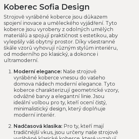
Koberec Sofia Design
Strojově vyráběné koberce jsou důkazem
spojení inovace a uměleckého vyjádření. Tyto
koberce jsou vyrobeny z odolných umělých
materiálů a spojují praktičnost s estetikou, aby
vylepšily váš obytný prostor. Díky všestranné
škále vzorů vyhovují různým stylům interiéru,
od moderního po klasický, a dokonce i
ultramoderní.
Moderní elegance:
Naše strojově
vyráběné koberce vnesou do vašeho
domova nádech moderní elegance. Tyto
koberce charakterizují geometrické vzory,
odvážné barvy a elegantní linie. Jsou
ideální volbou pro ty, kteří ocení čistý,
minimalistický design, který doplňuje
moderní interiér.
Nadčasová klasika:
Pro ty, kteří mají
tradičnější vkus, jsou určeny naše strojově
vyráběné klasické koberce, které vyzařují