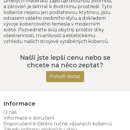
umělých materiálů zajišťuje dlouhou životnost
a zároveň je šetrné k životnímu prostředí. Tyto
koberce nejsou jen podlahovou krytinou; jsou
odrazem vašeho osobního stylu a dokladem
vývoje kobercového řemesla v moderním
světě. Pozvedněte svůj obytný prostor díky
všestrannosti, trvanlivosti a estetickému
vzhledu našich strojově vyráběných koberců.
Našli jste lepší cenu nebo se
chcete na něco zeptat?
Položit dotaz
Informace
O nás
Informace o doručení
Doporučení k čištění ručně vázaných koberců
Zásady ochrany osobních údajů