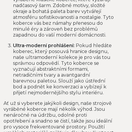
nadčasový šarm. Zdobné motivy, složité
okraje a bohatá paleta barev vytvářejí
atmosféru sofistikovanosti a nostalgie. Tyto
koberce vás bez námahy přenesou do
minulé éry a zároveň bez problémů
zapadnou do vaší moderní domácnosti.
Ultra-moderní prohlášení:
Pokud hledáte
koberec, který posouvá hranice designu,
naše ultramoderní kolekce je pro vás tou
správnou odpovědí. Tyto koberce se
vyznačují abstraktními formami,
netradičními tvary a avantgardní
barevnou paletou. Slouží jako ústřední
bod a podnět ke konverzaci a vybízejí k
přijetí nejmodernějšího stylu interiéru.
Ať už si vyberete jakýkoli design, naše strojově
vyráběné koberce mají několik výhod. Jsou
nenáročné na údržbu, odolné proti
opotřebení a snadno se čistí, takže jsou ideální
pro vysoce frekventované prostory. Použití