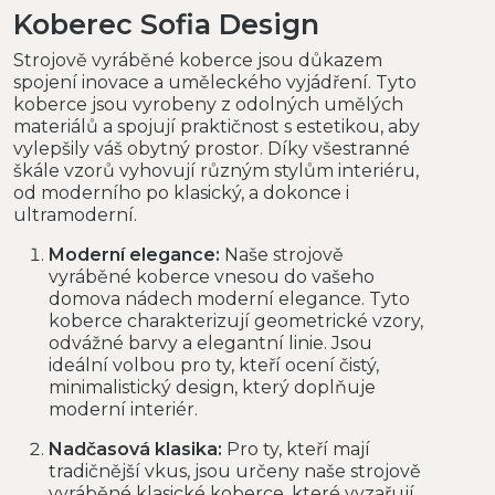
Koberec Sofia Design
Strojově vyráběné koberce jsou důkazem
spojení inovace a uměleckého vyjádření. Tyto
koberce jsou vyrobeny z odolných umělých
materiálů a spojují praktičnost s estetikou, aby
vylepšily váš obytný prostor. Díky všestranné
škále vzorů vyhovují různým stylům interiéru,
od moderního po klasický, a dokonce i
ultramoderní.
Moderní elegance:
Naše strojově
vyráběné koberce vnesou do vašeho
domova nádech moderní elegance. Tyto
koberce charakterizují geometrické vzory,
odvážné barvy a elegantní linie. Jsou
ideální volbou pro ty, kteří ocení čistý,
minimalistický design, který doplňuje
moderní interiér.
Nadčasová klasika:
Pro ty, kteří mají
tradičnější vkus, jsou určeny naše strojově
vyráběné klasické koberce, které vyzařují