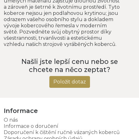
umělých materiálů zajišťuje dlouhou životnost
a zároveň je šetrné k životnímu prostředí. Tyto
koberce nejsou jen podlahovou krytinou; jsou
odrazem vašeho osobního stylu a dokladem
vývoje kobercového řemesla v moderním
světě. Pozvedněte svůj obytný prostor díky
všestrannosti, trvanlivosti a estetickému
vzhledu našich strojově vyráběných koberců.
Našli jste lepší cenu nebo se
chcete na něco zeptat?
Položit dotaz
Informace
O nás
Informace o doručení
Doporučení k čištění ručně vázaných koberců
Zásady ochrany osobních údajů