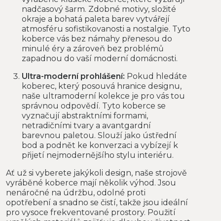
nadčasový šarm. Zdobné motivy, složité
okraje a bohatá paleta barev vytvářejí
atmosféru sofistikovanosti a nostalgie. Tyto
koberce vás bez námahy přenesou do
minulé éry a zároveň bez problémů
zapadnou do vaší moderní domácnosti.
Ultra-moderní prohlášení:
Pokud hledáte
koberec, který posouvá hranice designu,
naše ultramoderní kolekce je pro vás tou
správnou odpovědí. Tyto koberce se
vyznačují abstraktními formami,
netradičními tvary a avantgardní
barevnou paletou. Slouží jako ústřední
bod a podnět ke konverzaci a vybízejí k
přijetí nejmodernějšího stylu interiéru.
Ať už si vyberete jakýkoli design, naše strojově
vyráběné koberce mají několik výhod. Jsou
nenáročné na údržbu, odolné proti
opotřebení a snadno se čistí, takže jsou ideální
pro vysoce frekventované prostory. Použití