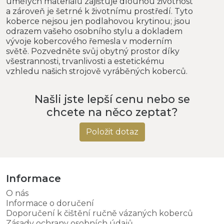
umělých materiálů zajišťuje dlouhou životnost
a zároveň je šetrné k životnímu prostředí. Tyto
koberce nejsou jen podlahovou krytinou; jsou
odrazem vašeho osobního stylu a dokladem
vývoje kobercového řemesla v moderním
světě. Pozvedněte svůj obytný prostor díky
všestrannosti, trvanlivosti a estetickému
vzhledu našich strojově vyráběných koberců.
Našli jste lepší cenu nebo se
chcete na něco zeptat?
Položit dotaz
Informace
O nás
Informace o doručení
Doporučení k čištění ručně vázaných koberců
Zásady ochrany osobních údajů