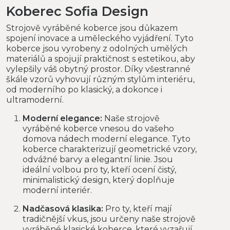
Koberec Sofia Design
Strojově vyráběné koberce jsou důkazem
spojení inovace a uměleckého vyjádření. Tyto
koberce jsou vyrobeny z odolných umělých
materiálů a spojují praktičnost s estetikou, aby
vylepšily váš obytný prostor. Díky všestranné
škále vzorů vyhovují různým stylům interiéru,
od moderního po klasický, a dokonce i
ultramoderní.
Moderní elegance:
Naše strojově
vyráběné koberce vnesou do vašeho
domova nádech moderní elegance. Tyto
koberce charakterizují geometrické vzory,
odvážné barvy a elegantní linie. Jsou
ideální volbou pro ty, kteří ocení čistý,
minimalistický design, který doplňuje
moderní interiér.
Nadčasová klasika:
Pro ty, kteří mají
tradičnější vkus, jsou určeny naše strojově
vyráběné klasické koberce, které vyzařují