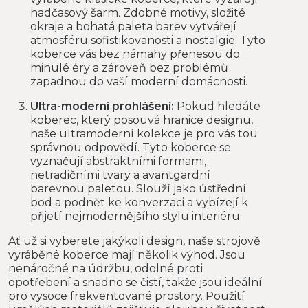
nadčasový šarm. Zdobné motivy, složité
okraje a bohatá paleta barev vytvářejí
atmosféru sofistikovanosti a nostalgie. Tyto
koberce vás bez námahy přenesou do
minulé éry a zároveň bez problémů
zapadnou do vaší moderní domácnosti.
Ultra-moderní prohlášení:
Pokud hledáte
koberec, který posouvá hranice designu,
naše ultramoderní kolekce je pro vás tou
správnou odpovědí. Tyto koberce se
vyznačují abstraktními formami,
netradičními tvary a avantgardní
barevnou paletou. Slouží jako ústřední
bod a podnět ke konverzaci a vybízejí k
přijetí nejmodernějšího stylu interiéru.
Ať už si vyberete jakýkoli design, naše strojově
vyráběné koberce mají několik výhod. Jsou
nenáročné na údržbu, odolné proti
opotřebení a snadno se čistí, takže jsou ideální
pro vysoce frekventované prostory. Použití