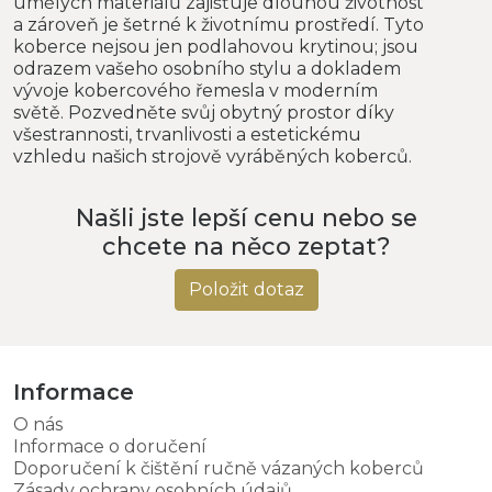
umělých materiálů zajišťuje dlouhou životnost
a zároveň je šetrné k životnímu prostředí. Tyto
koberce nejsou jen podlahovou krytinou; jsou
odrazem vašeho osobního stylu a dokladem
vývoje kobercového řemesla v moderním
světě. Pozvedněte svůj obytný prostor díky
všestrannosti, trvanlivosti a estetickému
vzhledu našich strojově vyráběných koberců.
Našli jste lepší cenu nebo se
chcete na něco zeptat?
Položit dotaz
Informace
O nás
Informace o doručení
Doporučení k čištění ručně vázaných koberců
Zásady ochrany osobních údajů