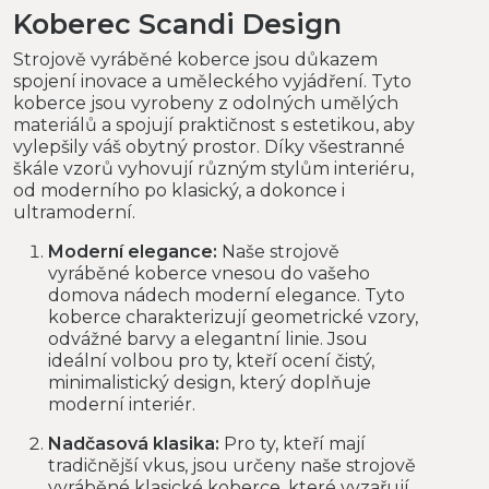
Koberec Scandi Design
Strojově vyráběné koberce jsou důkazem
spojení inovace a uměleckého vyjádření. Tyto
koberce jsou vyrobeny z odolných umělých
materiálů a spojují praktičnost s estetikou, aby
vylepšily váš obytný prostor. Díky všestranné
škále vzorů vyhovují různým stylům interiéru,
od moderního po klasický, a dokonce i
ultramoderní.
Moderní elegance:
Naše strojově
vyráběné koberce vnesou do vašeho
domova nádech moderní elegance. Tyto
koberce charakterizují geometrické vzory,
odvážné barvy a elegantní linie. Jsou
ideální volbou pro ty, kteří ocení čistý,
minimalistický design, který doplňuje
moderní interiér.
Nadčasová klasika:
Pro ty, kteří mají
tradičnější vkus, jsou určeny naše strojově
vyráběné klasické koberce, které vyzařují