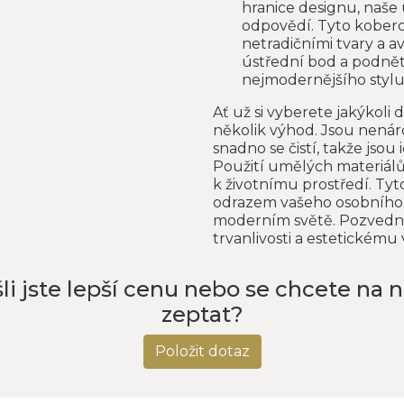
hranice designu, naše
odpovědí. Tyto koberc
netradičními tvary a a
ústřední bod a podnět 
nejmodernějšího stylu 
Ať už si vyberete jakýkoli
několik výhod. Jsou nenár
snadno se čistí, takže jsou
Použití umělých materiálů 
k životnímu prostředí. Ty
odrazem vašeho osobního 
moderním světě. Pozvednět
trvanlivosti a estetickém
li jste lepší cenu nebo se chcete na 
zeptat?
Položit dotaz