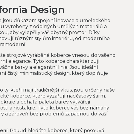
fornia Design
e jsou důkazem spojení inovace a uměleckého
sou vyrobeny z odolných umělých materiálů a
ikou, aby vylepšily váš obytný prostor. Díky
hovují různým stylům interiéru, od moderního
ltramoderní.
še strojově vyráběné koberce vnesou do vašeho
í elegance. Tyto koberce charakterizují
ážné barvy a elegantní linie. Jsou ideální
ení čistý, minimalistický design, který doplňuje
o ty, kteří mají tradičnější vkus, jsou určeny naše
ické koberce, které vyzařují nadčasový šarm.
 okraje a bohatá paleta barev vytvářejí
osti a nostalgie. Tyto koberce vás bez námahy
ry a zároveň bez problémů zapadnou do vaší
ení:
Pokud hledáte koberec, který posouvá