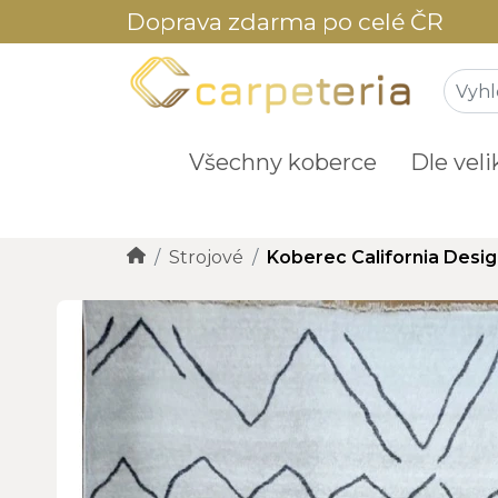
Doprava zdarma po celé ČR
Všechny koberce
Dle veli
Strojové
Koberec California Desi