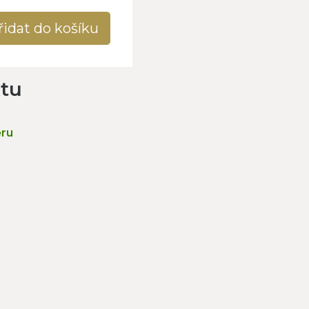
řidat do košíku
ktu
ěru