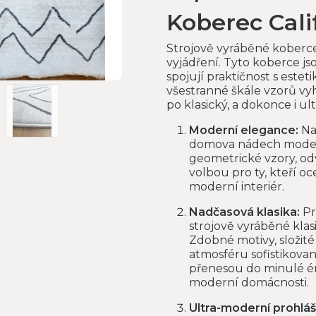
Koberec Cali
Strojově vyráběné koberc
vyjádření. Tyto koberce j
spojují praktičnost s estet
všestranné škále vzorů vy
po klasický, a dokonce i u
Moderní elegance:
Na
domova nádech modern
geometrické vzory, odv
volbou pro ty, kteří oc
moderní interiér.
Nadčasová klasika:
Pr
strojově vyráběné klas
Zdobné motivy, složité
atmosféru sofistikovan
přenesou do minulé é
moderní domácnosti.
Ultra-moderní prohláš