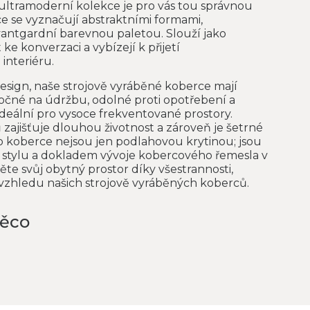
 ultramoderní kolekce je pro vás tou správnou
e se vyznačují abstraktními formami,
vantgardní barevnou paletou. Slouží jako
ke konverzaci a vybízejí k přijetí
interiéru.
 design, naše strojově vyráběné koberce mají
očné na údržbu, odolné proti opotřebení a
 ideální pro vysoce frekventované prostory.
zajišťuje dlouhou životnost a zároveň je šetrné
to koberce nejsou jen podlahovou krytinou; jsou
stylu a dokladem vývoje kobercového řemesla v
e svůj obytný prostor díky všestrannosti,
u vzhledu našich strojově vyráběných koberců.
něco