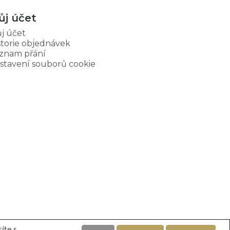
ůj účet
j účet
storie objednávek
znam přání
stavení souborů cookie
íte s