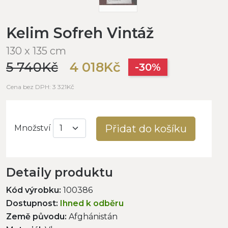
Kelim Sofreh Vintáž
130 x 135 cm
5 740Kč
4 018Kč
-30%
Cena bez DPH: 3 321Kč
Přidat do košíku
Množství
Detaily produktu
Kód výrobku:
100386
Dostupnost:
Ihned k odběru
Země původu:
Afghánistán