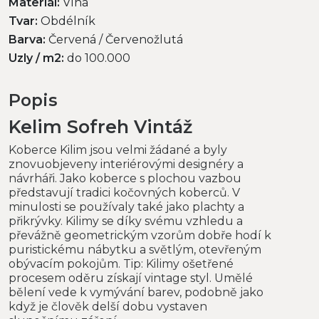
Materiál:
Vlna
Tvar:
Obdélník
Barva:
Červená / Červenožlutá
Uzly / m2:
do 100.000
Popis
Kelim Sofreh Vintáž
Koberce Kilim jsou velmi žádané a byly
znovuobjeveny interiérovými designéry a
návrháři. Jako koberce s plochou vazbou
představují tradici kočovných koberců. V
minulosti se používaly také jako plachty a
přikrývky. Kilimy se díky svému vzhledu a
převážně geometrickým vzorům dobře hodí k
puristickému nábytku a světlým, otevřeným
obývacím pokojům. Tip: Kilimy ošetřené
procesem oděru získají vintage styl. Umělé
bělení vede k vymývání barev, podobně jako
když je člověk delší dobu vystaven