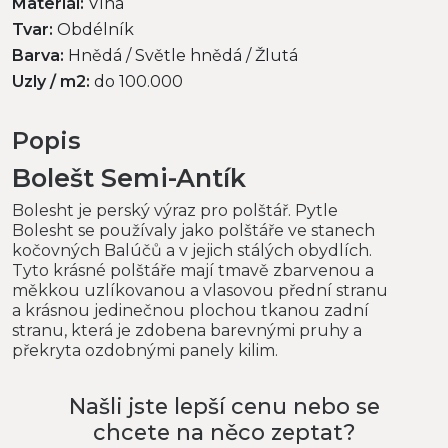
Materiál:
Vlna
Tvar:
Obdélník
Barva:
Hnědá / Světle hnědá / Žlutá
Uzly / m2:
do 100.000
Popis
Bolešt Semi-Antík
Bolesht je perský výraz pro polštář. Pytle
Bolesht se používaly jako polštáře ve stanech
kočovných Balúčů a v jejich stálých obydlích.
Tyto krásné polštáře mají tmavě zbarvenou a
měkkou uzlíkovanou a vlasovou přední stranu
a krásnou jedinečnou plochou tkanou zadní
stranu, která je zdobena barevnými pruhy a
překryta ozdobnými panely kilim.
Našli jste lepší cenu nebo se
chcete na něco zeptat?